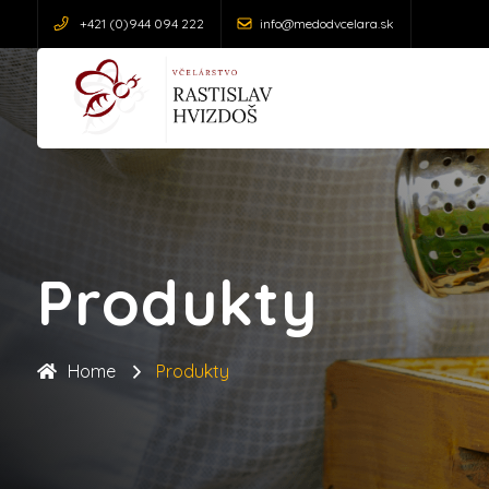
+421 (0)944 094 222
info@medodvcelara.sk
Produkty
Home
Produkty