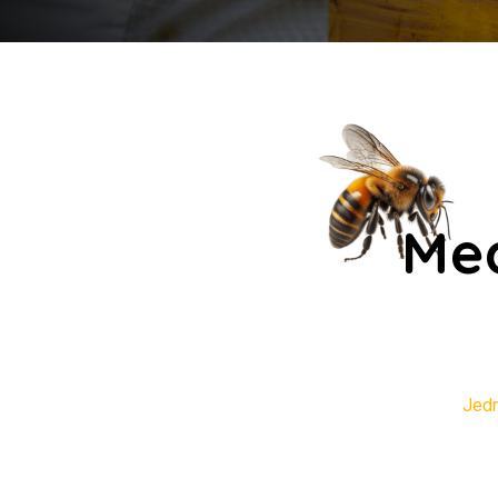
Med
Jedn