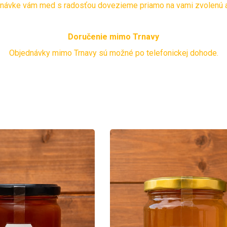
dnávke vám med s radosťou dovezieme priamo na vami zvolenú a
Doručenie mimo Trnavy
Objednávky mimo Trnavy sú možné po telefonickej dohode.