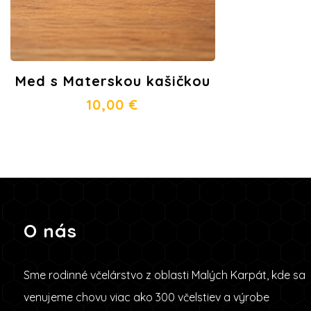
Med s Materskou kašičkou
10,00
€
O nás
Sme rodinné včelárstvo z oblasti Malých Karpát, kde sa
venujeme chovu viac ako 300 včelstiev a výrobe