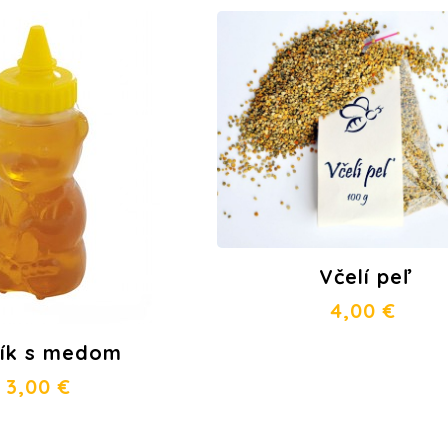
Včelí peľ
4,00
€
ík s medom
3,00
€