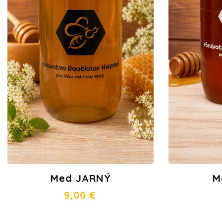
Med JARNÝ
M
9,00
€