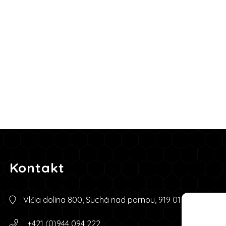
Kontakt
Vlčia dolina 800, Suchá nad parnou, 919 01
+421 (0)944 094 222