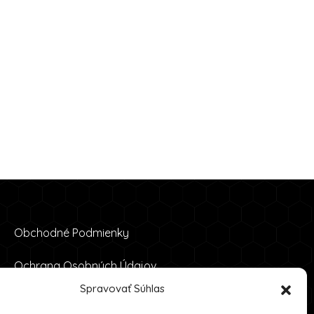
Obchodné Podmienky
Ochrana Osobných Údajov
Spravovať Súhlas
Zásady Používania Súborov Cookie