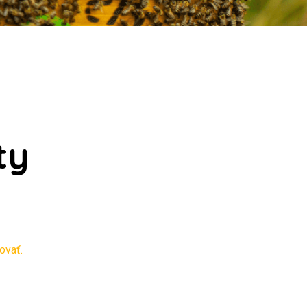
ty
ovať.