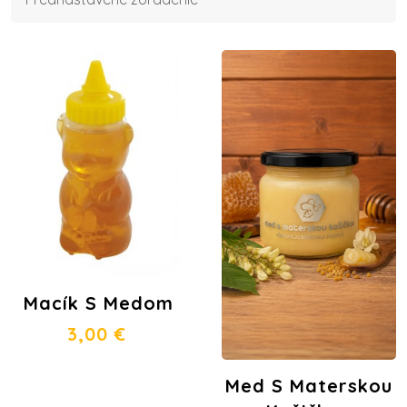
Macík S Medom
3,00
€
Med S Materskou