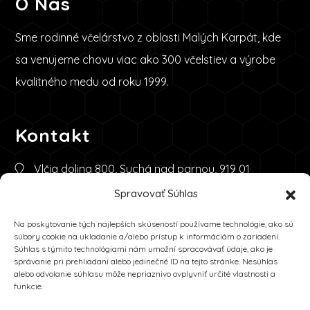
O Nás
Sme rodinné včelárstvo z oblasti Malých Karpát, kde
sa venujeme chovu viac ako 300 včelstiev a výrobe
kvalitného medu od roku 1999.
Kontakt
Vlčia dolina 800, Suchá nad parnou, 919 01
Spravovať Súhlas
+421 (0)944 094 222
Na poskytovanie tých najlepších skúseností používame technológie, ako sú
info@medodvcelara.sk
súbory cookie na ukladanie a/alebo prístup k informáciám o zariadení.
Súhlas s týmito technológiami nám umožní spracovávať údaje, ako je
správanie pri prehliadaní alebo jedinečné ID na tejto stránke. Nesúhlas
alebo odvolanie súhlasu môže nepriaznivo ovplyvniť určité vlastnosti a
Obchodné Podmienky
funkcie.